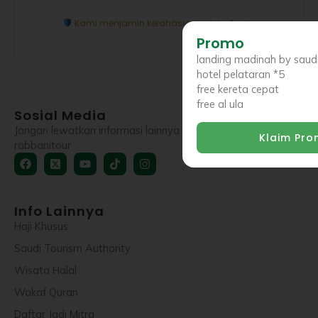
Kami menjamin kerahasiaan data Anda.
Promo
landing madinah by saudi 
hotel pelataran *5
free kereta cepat
free al ula
Sosial Media
Jangan lewatkan informasi lainnya di sosial media
Klaim Pr
rabbanitour
Facebook
X-
Youtube
Tiktok
Instagram
twitter-
square
Info Lainnya
Haji Khusus
Saudi Tourism Authority
Wisata Halal
Wakaf Quran
Daftar Jadi Mitra