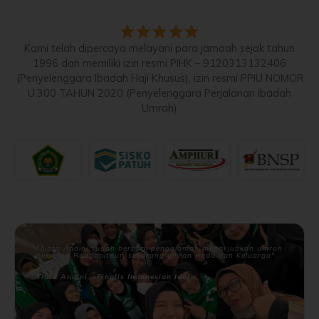
Kami telah dipercaya melayani para jamaah sejak tahun
1996 dan memiliki izin resmi PIHK – 9120313132406
(Penyelenggara Ibadah Haji Khusus), izin resmi PPIU NOMOR
U.300 TAHUN 2020 (Penyelenggara Perjalanan Ibadah
Umrah)
"Tiara Andini sudah berbagi pengalaman menakjubkan umroh
bersama Rabbanitour, sekarang giliran Anda dan Keluarga"
Tiara Andini - Finalis Indonesian Idol