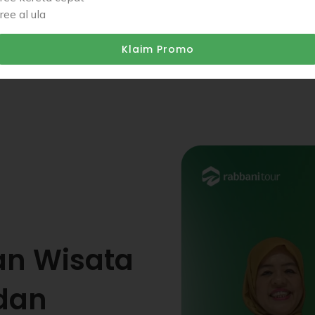
Didampingi Muthawif profesional yang memahami syariat dan
free al ula
sunah. Tersedia Muthawif wanita khusus untuk Raudhah.
Klaim Promo
an Wisata
dan