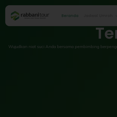
Lewati
Travel Umr
ke
konten
Beranda
Jadwal Umroh
Te
Wujudkan niat suci Anda bersama pembimbing berpengal