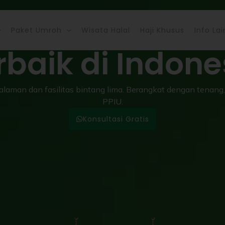
oh, Haji dan W
Paket Umroh
Wisata Halal
Haji Khusus
Info La
rbaik di Indone
aman dan fasilitas bintang lima. Berangkat dengan tenang, 
PPIU.
Konsultasi Gratis