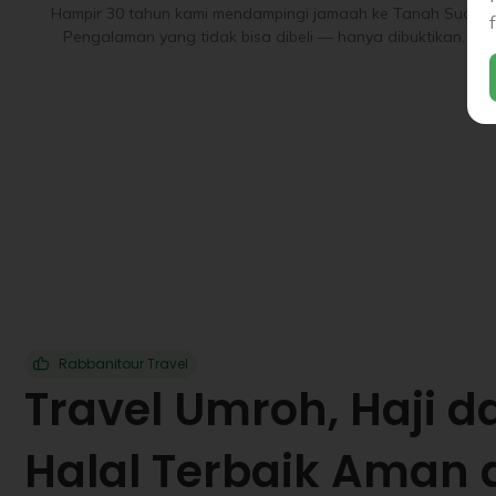
Hampir 30 tahun kami mendampingi jamaah ke Tanah Suci.
Pengalaman yang tidak bisa dibeli — hanya dibuktikan.
Rabbanitour Travel
Travel Umroh, Haji d
Halal Terbaik Aman 