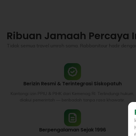
Ribuan Jamaah Percaya I
Tidak semua travel umroh sama. Rabbanitour hadir dengan 
Berizin Resmi & Terintegrasi Siskopatuh
Kantongi izin PPIU & PIHK dari Kemenag RI. Terlindungi hukum,
diakui pemerintah — beribadah tanpa rasa khawatir.
Berpengalaman Sejak 1996