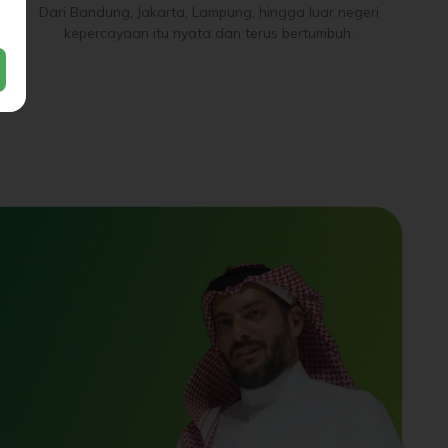
Dari Bandung, Jakarta, Lampung, hingga luar negeri
kepercayaan itu nyata dan terus bertumbuh.