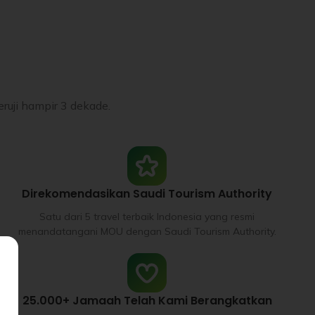
ruji hampir 3 dekade.
Direkomendasikan Saudi Tourism Authority
Satu dari 5 travel terbaik Indonesia yang resmi
menandatangani MOU dengan Saudi Tourism Authority.
25.000+ Jamaah Telah Kami Berangkatkan