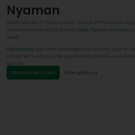
Nyaman
Salah satu dari 5 Travel Umroh Terbaik BPW beserta Am
menandatangani MOU dengan
Saudi Tourism Authority
un
Saudi.
Rabbanitour
juga telah berpengalaman selama puluhan 
jamaah ke Tanah Suci dengan fasilitas terbaik untuk 
Jamaah.
Konsultasi Gratis
Selengkapnya