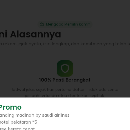
Mengapa Memilih Kami?
ni Alasannya
rekam jejak nyata, izin lengkap, dan komitmen yang telah te
100% Pasti Berangkat
Jadwal jelas sejak hari pertama daftar. Tidak ada cerita
jamaah tertunda atau dibatalkan sepihak.
Promo
landing madinah by saudi airlines
hotel pelataran *5
Pembimbing Bersertifikasi BNSP
free kereta cepat