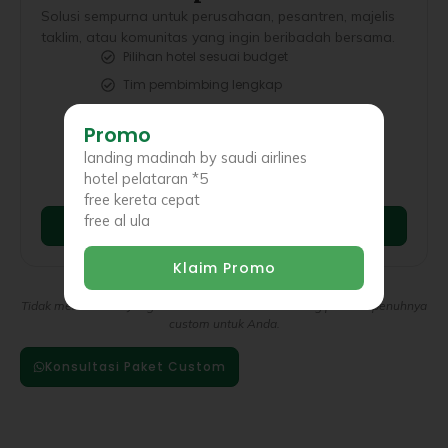
Solusi sempurna untuk perusahaan, pesantren, majelis
taklim, atau komunitas yang ingin beribadah bersama.
Pilihan hotel sesuai budget
Tim pembimbing lengkap
Manajemen rombongan profesional
Promo
Custom branding rombongan
landing madinah by saudi airlines
Laporan perjalanan detail
hotel pelataran *5
Harga kompetitif untuk grup
free kereta cepat
free al ula
Rancang Perjalanan Anda
Klaim Promo
Tidak menemukan yang sesuai? Kami bisa merancang paket
sepenuhnya
custom
untuk Anda.
Konsultasi Paket Custom