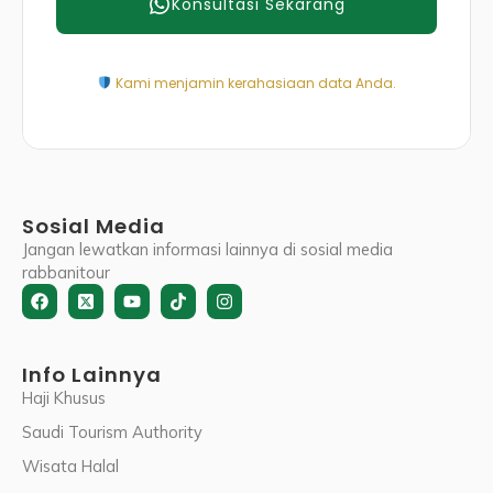
Konsultasi Sekarang
Kami menjamin kerahasiaan data Anda.
Sosial Media
Jangan lewatkan informasi lainnya di sosial media
rabbanitour
Facebook
X-
Youtube
Tiktok
Instagram
twitter-
square
Info Lainnya
Haji Khusus
Saudi Tourism Authority
Wisata Halal