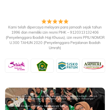
Kami telah dipercaya melayani para jamaah sejak tahun
1996 dan memiliki izin resmi PIHK – 9120313132406
(Penyelenggara Ibadah Haji Khusus), izin resmi PPIU NOMOR
U.300 TAHUN 2020 (Penyelenggara Perjalanan Ibadah
Umrah)
"Tiara Andini sudah berbagi pengalaman menakjubkan umroh
bersama Rabbanitour, sekarang giliran Anda dan Keluarga"
Tiara Andini - Finalis Indonesian Idol