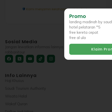
Kami menjamin kerahasiaan data Anda.
Promo
landing madinah by saudi 
hotel pelataran *5
free kereta cepat
free al ula
Sosial Media
Jangan lewatkan informasi lainnya di sosial media
Klaim Pr
rabbanitour
Facebook
X-
Youtube
Tiktok
Instagram
twitter-
square
Info Lainnya
Haji Khusus
Saudi Tourism Authority
Wisata Halal
Wakaf Quran
Daftar Jadi Mitra