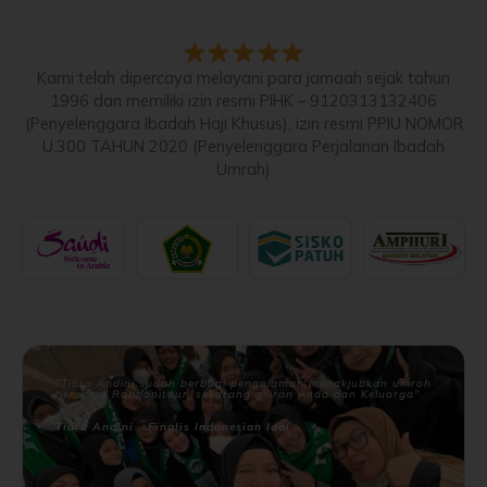
Kami telah dipercaya melayani para jamaah sejak tahun
1996 dan memiliki izin resmi PIHK – 9120313132406
(Penyelenggara Ibadah Haji Khusus), izin resmi PPIU NOMOR
U.300 TAHUN 2020 (Penyelenggara Perjalanan Ibadah
Umrah)
"Tiara Andini sudah berbagi pengalaman menakjubkan umroh
bersama Rabbanitour, sekarang giliran Anda dan Keluarga"
Tiara Andini - Finalis Indonesian Idol