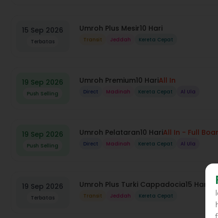
Umroh Plus Mesir
10 Hari
15 Sep 2026
Transit
Jeddah
Kereta Cepat
Terbatas
Umroh Premium
10 Hari
All In
19 Sep 2026
Direct
Madinah
Kereta Cepat
Al Ula
Push Selling
Umroh Pelataran
10 Hari
All In - Full Boa
19 Sep 2026
Direct
Madinah
Kereta Cepat
Al Ula
Push Selling
Umroh Plus Turki Cappadocia
15 Hari
19 Sep 2026
Transit
Jeddah
Kereta Cepat
Terbatas