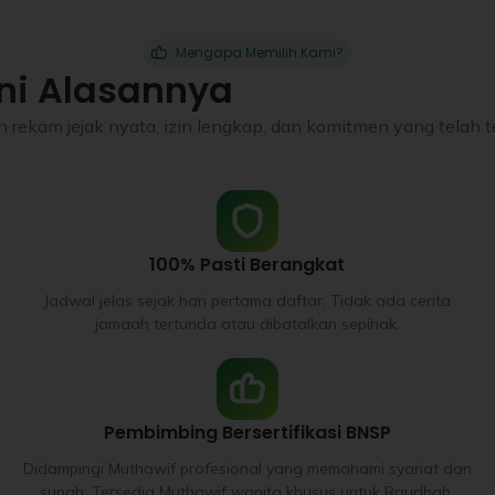
Mengapa Memilih Kami?
ni Alasannya
rekam jejak nyata, izin lengkap, dan komitmen yang telah te
100% Pasti Berangkat
Jadwal jelas sejak hari pertama daftar. Tidak ada cerita
jamaah tertunda atau dibatalkan sepihak.
Pembimbing Bersertifikasi BNSP
Didampingi Muthawif profesional yang memahami syariat dan
sunah. Tersedia Muthawif wanita khusus untuk Raudhah.