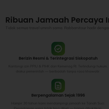
Ribuan Jamaah Percaya I
Tidak semua travel umroh sama. Rabbanitour hadir dengan 
Berizin Resmi & Terintegrasi Siskopatuh
Kantongi izin PPIU & PIHK dari Kemenag RI. Terlindungi hukum,
diakui pemerintah — beribadah tanpa rasa khawatir.
Berpengalaman Sejak 1996
Hampir 30 tahun kami mendampingi jamaah ke Tanah Suci.
Pengalaman yang tidak bisa dibeli — hanya dibuktikan.