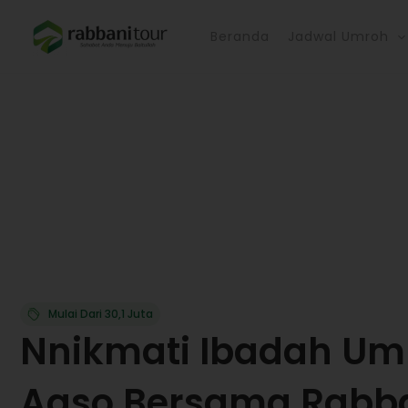
Lewati
ke
Beranda
Jadwal Umroh
konten
Mulai Dari 30,1 Juta
Nnikmati Ibadah Um
Aqso Bersama Rabba