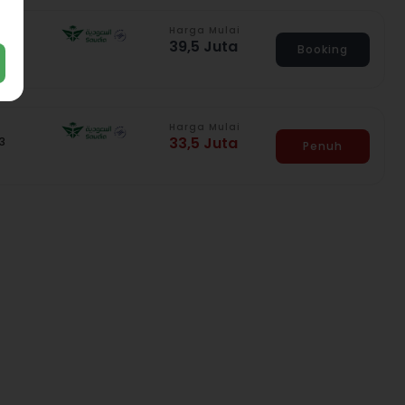
Harga Mulai
39,5 Juta
araf
Booking
Harga Mulai
33,5 Juta
3
Penuh