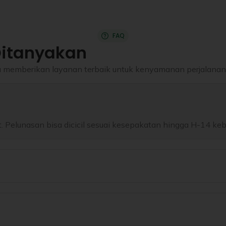
FAQ
Ditanyakan
lalu memberikan layanan terbaik untuk kenyamanan perjalana
 Pelunasan bisa dicicil sesuai kesepakatan hingga H-14 ke