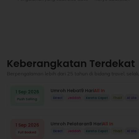
Keberangkatan Terdekat
Berpengalaman lebih dari 25 tahun di bidang travel, se
Umroh Hebat
9 Hari
All In
1 Sep 2026
Direct
Jeddah
Kereta Cepat
Thaif
Al Ula
Push Selling
Umroh Pelataran
9 Hari
All In
1 Sep 2026
Direct
Jeddah
Kereta Cepat
Thaif
Al Ula
Full Booked