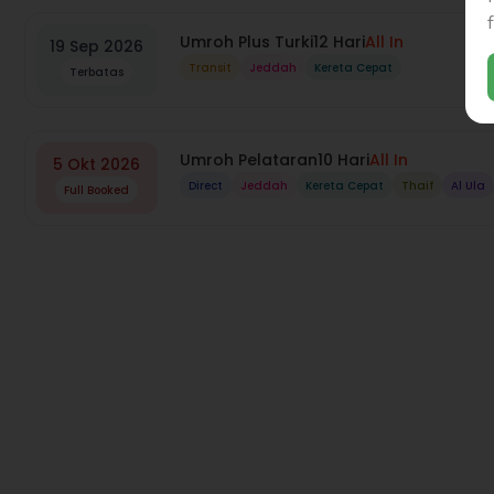
Umroh Plus Turki
12 Hari
All In
19 Sep 2026
Transit
Jeddah
Kereta Cepat
Terbatas
Umroh Pelataran
10 Hari
All In
5 Okt 2026
Direct
Jeddah
Kereta Cepat
Thaif
Al Ula
Full Booked