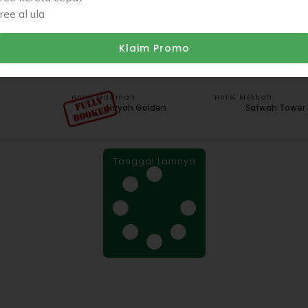
free al ula
Hotel Madinah
Hotel Mekkah
Hayah Golden / Setaraf
Azka Al Safa / Set
Klaim Promo
Hotel Madinah
Hotel Mekkah
Hayah Golden
Safwah Tower 
Tanggal Lainnya