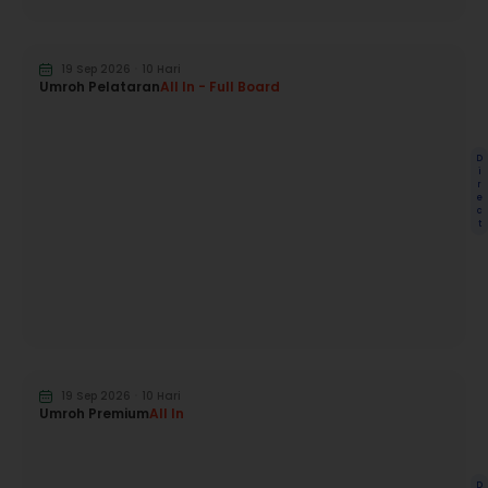
19 Sep 2026
ㆍ
10 Hari
Umroh Pelataran
All In - Full Board
D
i
r
e
c
t
19 Sep 2026
ㆍ
10 Hari
Umroh Premium
All In
D