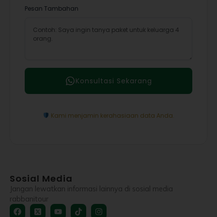
Pesan Tambahan
Konsultasi Sekarang
Kami menjamin kerahasiaan data Anda.
Sosial Media
Jangan lewatkan informasi lainnya di sosial media
rabbanitour
Facebook
X-
Youtube
Tiktok
Instagram
twitter-