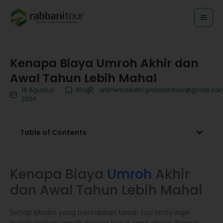
Lewati
ke
konten
Kenapa Biaya Umroh Akhir dan
Awal Tahun Lebih Mahal
18 Agustus
Blog
onlinemarketingrabbanitour@gmail.co
2024
Table of Contents
Kenapa Biaya
Umroh
Akhir
dan Awal Tahun Lebih Mahal
Setiap Muslim yang merindukan tanah suci tentu ingin
melaksanakan umroh dengan biaya yang efisien. Namun,