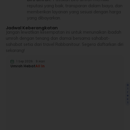
reputasi yang baik, transparan dalam biaya, dan
memberikan layanan yang sesuai dengan harga
yang dibayarkan.
Jadwal Keberangkatan
Jangan lewatkan kesempatan ini untuk menunaikan ibadah
umroh dengan tenang dan damai bersama sahabat-
sahabat setia dari travel Rabbanitour. Segera daftarkan diri
sekarang!
1 Sep 2026
ㆍ
9 Hari
Umroh Hebat
All In
D
i
r
e
c
t